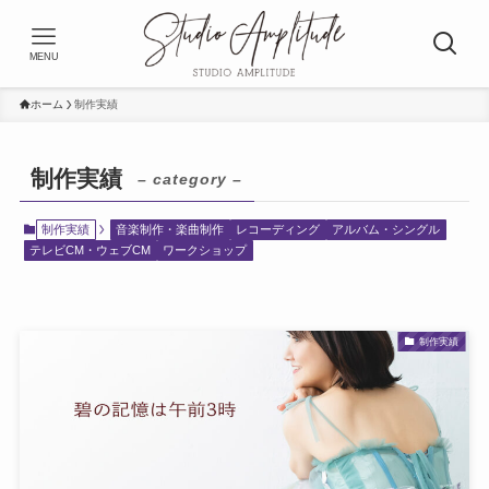
MENU
ホーム
制作実績
制作実績
– category –
制作実績
音楽制作・楽曲制作
レコーディング
アルバム・シングル
テレビCM・ウェブCM
ワークショップ
制作実績