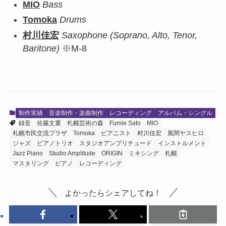
MIO
Bass
Tomoka
Drums
村川佳宏
Saxophone (Soprano, Alto, Tenor,
Baritone)
※M-8
制作実績
音楽制作・楽曲制作
レコーディング
アルバム・シングル
録音
佐藤文重
札幌芸術の森
Fumie Sato
MIO
札幌市民交流プラザ
Tomoka
ピアニスト
村川佳宏
風間ヤスヒロ
ジャズ
ピアノトリオ
スタジオアンプリチュード
インストルメント
Jazz Piano
Studio Amplitude
ORIGIN
ミキシング
札幌
マスタリング
ピアノ
レコーディング
よかったらシェアしてね！