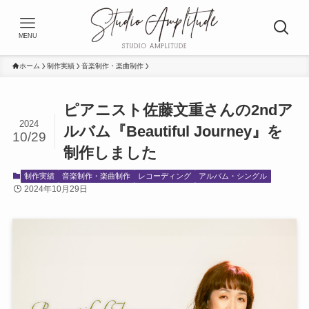
MENU
ホーム
制作実績
音楽制作・楽曲制作
ピアニスト佐藤文重さんの2ndア
2024
ルバム『Beautiful Journey』を
10/29
制作しました
制作実績
音楽制作・楽曲制作
レコーディング
アルバム・シングル
2024年10月29日