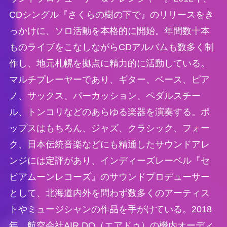
CDシングル『さくらの樹の下で』のリリースをき
っかけに、ソロ活動を本格的に開始。年間数十本
ものライブをこなしながらCDアルバムも数多く制
作し、地元札幌を拠点に精力的に活動している。
マルチプレーヤーであり、ギター、ベース、ピア
ノ、サックス、パーカッション、ペダルスチー
ル、トンコリなどのあらゆる楽器を演奏する。ポ
ップスはもちろん、ジャズ、クラシック、フォー
ク、日本伝統音楽などにも精通したサウンドアレ
ンジには定評があり、インディーズレーベル『セ
ピアムーンレコーズ』のサウンドプロデューサー
として、北海道内外を問わず数多くのアーティス
トやミュージシャンの作品を手がけている。2018
年、航空会社AIR DO（エアドゥ）の機内オーディ