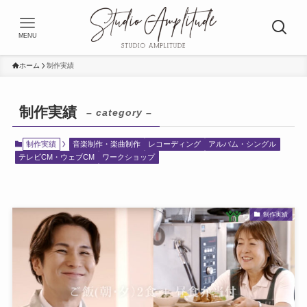
MENU
ホーム
制作実績
制作実績
– category –
制作実績
音楽制作・楽曲制作
レコーディング
アルバム・シングル
テレビCM・ウェブCM
ワークショップ
制作実績