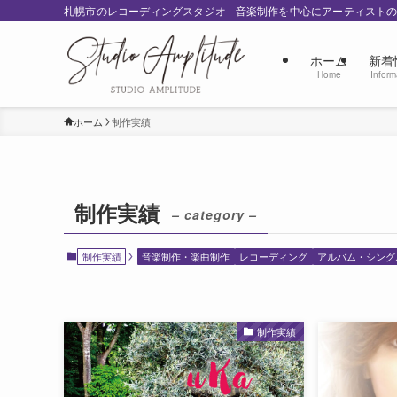
札幌市のレコーディングスタジオ - 音楽制作を中心にアーティスト
ホーム
新着
Home
Inform
ホーム
制作実績
制作実績
– category –
制作実績
音楽制作・楽曲制作
レコーディング
アルバム・シング
制作実績