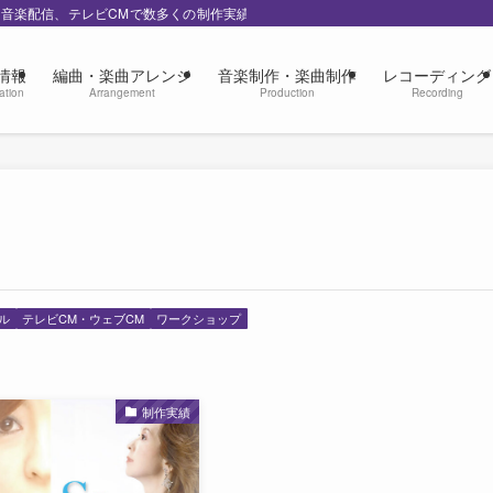
の音楽配信、テレビCMで数多くの制作実績
情報
編曲・楽曲アレンジ
音楽制作・楽曲制作
レコーディング
ation
Arrangement
Production
Recording
ル
テレビCM・ウェブCM
ワークショップ
制作実績