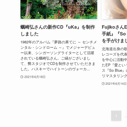
蠣崎弘さんの新作CD『uKa』を制作
Fujiko
しました
手紙』『So
を手がけま
1982年のアルバム『夢路の果てに ～ センチメ
ンタル・シンドローム ～』でメジャーデビュ
北海道出身の歌
ー以来、シンガーソングライターとして活躍
レコーズを代
されている蠣崎弘さん。ご縁がございまし
を中心に活動中
て、弊スタジオでCDを制作させていただきま
たEP『愛とい
した。ハスキーでハイトーンのヴォーカ...
ス『So Blu
リマスタリングを
2021年6月18日
2021年6月14日
1
..