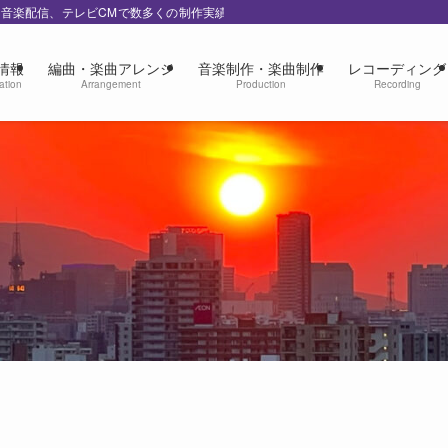
の音楽配信、テレビCMで数多くの制作実績
情報
編曲・楽曲アレンジ
音楽制作・楽曲制作
レコーディング
ation
Arrangement
Production
Recording