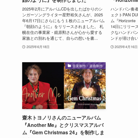
2025年2月にアルバムCDを出したばかりのシ
ハンドパン奏
ンガーソングライター星野裕矢さんが、2025
ェクトPAN 
年6月17日にさらにもう１枚のニューアルバム
ム『Horizon
『朝顔のように』をリリースされました。 札
14日にリリー
幌在住の事業家・鏡原勲さんが心から愛する
クなハンドパ
家族との別れを通じて、自らの想いを書...
ンドが溶け合い
2025年6月18日
2025年4月16日
音楽制作・楽曲制作
齋木トヨノリさんのニューアルバム
『Another Me』とクリスマスアルバ
ム『Gem Christmas 24』を制作しま