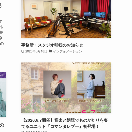
見
オ
札
書
き
ィの
事務所・スタジオ移転のお知らせ
2026年5月18日
インフォメーション
制作
【2026.6.7開催】音楽と朗読でものがたりを奏
の
でるユニット『コマンタレブー』初登場！