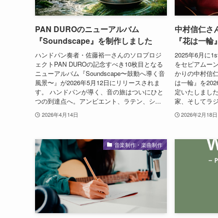
PAN DUROのニューアルバム
中村信仁さん
『Soundscape』を制作しました
『花は一輪
ハンドパン奏者・佐藤裕一さんのソロプロジ
2025年6月に
ェクトPAN DUROの記念すべき10枚目となる
をセピアムー
ニューアルバム『Soundscape〜鼓動へ導く音
かりの中村信仁
風景〜』が2026年5月12日にリリースされま
は一輪』を20
す。 ハンドパンが導く、音の旅はついにひと
定いたしました
つの到達点へ。アンビエント、ラテン、シ...
家、そしてラジ
2026年4月14日
2026年2月18日
音楽制作・楽曲制作