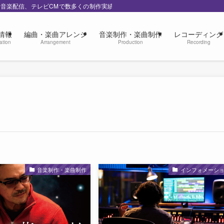
の音楽配信、テレビCMで数多くの制作実績
情報
編曲・楽曲アレンジ
音楽制作・楽曲制作
レコーディング
ation
Arrangement
Production
Recording
音楽制作・楽曲制作
インフォメーシ