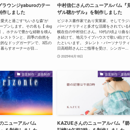
ラウンジyaburoのテー
中村信仁さんのニューアルバム『
制作しました
ザル聴かザル』を制作しました
愛犬と過ごす“ちいさな森”が
ビジネス書作家であり実業家、そしてラジ
オープンします。その名も【 dog
パーソナリティと多才な活躍をされている
buro 】。ホテルで豊かな経験を積ん
幌在住の中村信仁さん。10代の頃より曲を
るレストランと、四季の自然を
き続けて、地元ライブハウスで歌い続けて
的なドッグガーデンで、3匹の
たといいます。 タレント・パーソナリテ
暮らすオーナーが目...
日高晤郎さんにご指導を受け、シンガー...
2025年6月18日
音楽制作・楽曲制作
音楽制作・楽曲
ROのニューアルバム
KAZUEさんのニューアルバム『碧
nte』を制作しました
記憶は午前3時』を制作しました