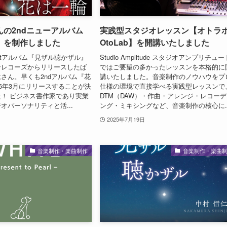
の2ndニューアルバム
実践型スタジオレッスン【オトラ
』を制作しました
OtoLab】を開講いたしました
1stアルバム『見ザル聴かザル』
Studio Amplitude スタジオアンプリチュー
ンレコーズからリリースしたば
ではご要望の多かったレッスンを本格的に
さん。早くも2ndアルバム『花
講いたしました。音楽制作のノウハウをプ
26年3月にリリースすることが決
仕様の環境で直接学べる実践型レッスンで
！ ビジネス書作家であり実業
DTM（DAW）・作曲・アレンジ・レコー
オパーソナリティと活...
ング・ミキシングなど、音楽制作の核心に..
2025年7月19日
音楽制作・楽曲制作
音楽制作・楽曲