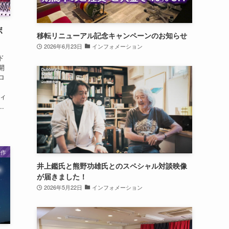
ボ
移転リニューアル記念キャンペーンのお知らせ
2026年6月23日
インフォメーション
ド
開
ロ
、
ディ
.
制作
井上鑑氏と熊野功雄氏とのスペシャル対談映像
が届きました！
2026年5月22日
インフォメーション