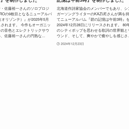
者・佐藤裕一さんのソロプロジ
北海道作詩家協会のメンバーでもあり、シ
DUROの9枚目となるニューアルバ
ガーソングライターのKAZUEさんが満を
te（オリゾンテ）』が2025年5月
てニューアルバム『碧の記憶は午前3時』
スされます。 今作もオーガニッ
2024年12月28日にリリースされます。 80
ンの音色とエレクトリックサウ
のシティポップを思わせる歌詞の世界観と
、佐藤裕一さんの円熟な...
ウンド、そして、爽やかで癒やしを感じさ..
2024年12月23日