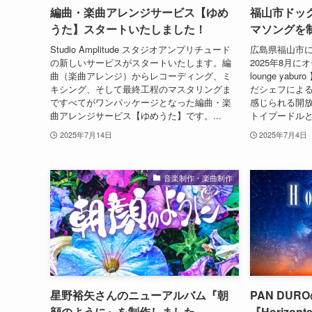
編曲・楽曲アレンジサービス【ゆめ
福山市ドッグ
うた】スタートいたしました！
マソングを
Studio Amplitude スタジオアンプリチュード
広島県福山市に
の新しいサービスがスタートいたします。編
2025年8月に
曲（楽曲アレンジ）からレコーディング、ミ
lounge ya
キシング、そして最終工程のマスタリングま
だシェフによ
ですべてがワンパッケージとなった編曲・楽
感じられる開放
曲アレンジサービス【ゆめうた】です。...
トイプードルと
2025年7月14日
2025年7月4日
音楽制作・楽曲制作
星野裕矢さんのニューアルバム『朝
PAN DU
顔のように』を制作しました
『Horizo