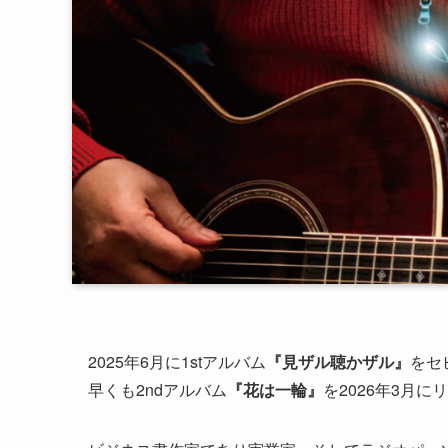
2025年6月に1stアルバム
『見ザル聴かザル』
をセ
早くも2ndアルバム
『花は一輪』
を2026年3月