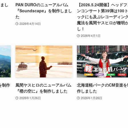
しまし
PAN DUROのニューアルバム
【2026.5.24開催】ヘッド
『Soundscape』を制作しまし
ンコンサート第39弾は100
た
ックにも及ぶレコーディン
魔法を風間ヤスヒロが種明
2026年4月14日
し！
2026年4月1日
を制作
風間ヤスヒロのニューアルバム
北海道軽パークのCM音楽を
『橙の空に』を制作しました
作しました
2026年1月26日
2026年1月26日