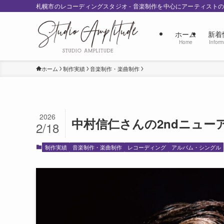
札幌市のレコーディングスタジオ - 音楽制作を中心にアーティスト
ホーム
新着
Home
Inform
ホーム
制作実績
音楽制作・楽曲制作
2026
中村信仁さんの2ndニュ
2/18
制作実績
音楽制作・楽曲制作
レコーディング
アルバム・シングル