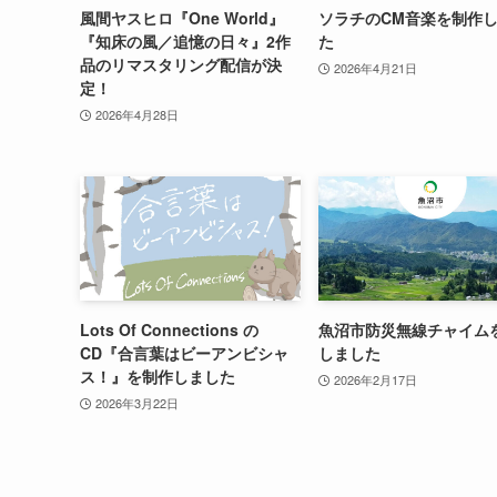
風間ヤスヒロ『One World』
ソラチのCM音楽を制作
『知床の風／追憶の日々』2作
た
品のリマスタリング配信が決
2026年4月21日
定！
2026年4月28日
Lots Of Connections の
魚沼市防災無線チャイム
CD『合言葉はビーアンビシャ
しました
ス！』を制作しました
2026年2月17日
2026年3月22日