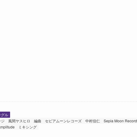
ングル
ンジ
風間ヤスヒロ
編曲
セピアムーンレコーズ
中村信仁
Sepia Moon Record
Amplitude
ミキシング