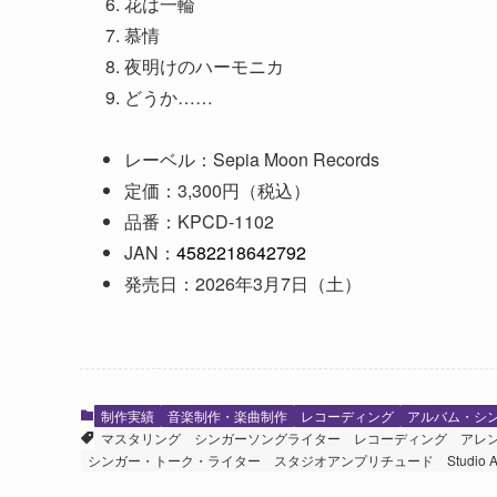
花は一輪
慕情
夜明けのハーモニカ
どうか……
レーベル：Sepia Moon Records
定価：3,300円（税込）
品番：KPCD-1102
JAN：
4582218642792
発売日：2026年3月7日（土）
制作実績
音楽制作・楽曲制作
レコーディング
アルバム・シ
マスタリング
シンガーソングライター
レコーディング
アレ
シンガー・トーク・ライター
スタジオアンプリチュード
Studio 