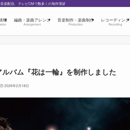
の音楽配信、テレビCMで数多くの制作実績
情報
編曲・楽曲アレンジ
音楽制作・楽曲制作
レコーディング
ation
Arrangement
Production
Recording
ーアルバム『花は一輪』を制作しました
2026年2月18日