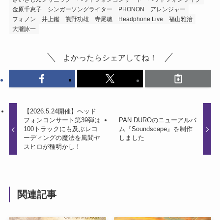
金原千恵子
シンガーソングライター
PHONON
アレンジャー
フォノン
井上鑑
熊野功雄
寺尾聰
Headphone Live
福山雅治
大瀧詠一
よかったらシェアしてね！
【2026.5.24開催】ヘッド
フォンコンサート第39弾は
PAN DUROのニューアルバ
100トラックにも及ぶレコ
ム『Soundscape』を制作
ーディングの魔法を風間ヤ
しました
スヒロが種明かし！
関連記事