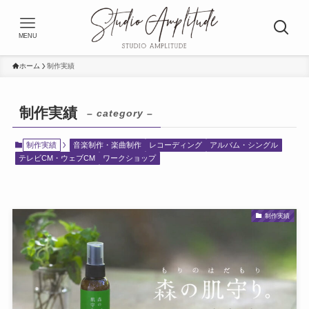
MENU
ホーム
制作実績
制作実績
– category –
制作実績
音楽制作・楽曲制作
レコーディング
アルバム・シングル
テレビCM・ウェブCM
ワークショップ
制作実績