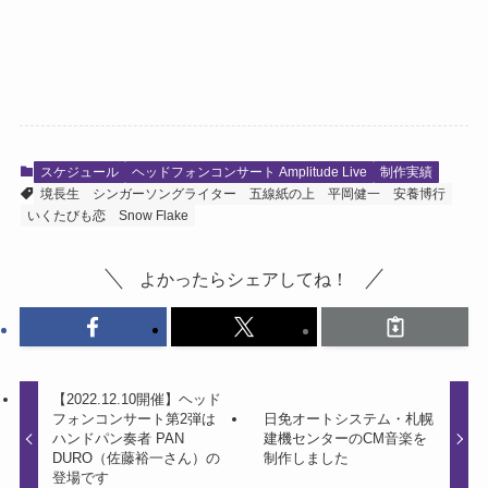
スケジュール
ヘッドフォンコンサート Amplitude Live
制作実績
境長生
シンガーソングライター
五線紙の上
平岡健一
安養博行
いくたびも恋
Snow Flake
よかったらシェアしてね！
【2022.12.10開催】ヘッド
フォンコンサート第2弾は
日免オートシステム・札幌
ハンドパン奏者 PAN
建機センターのCM音楽を
DURO（佐藤裕一さん）の
制作しました
登場です