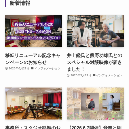
新着情報
移転リニューアル記念キャ
井上鑑氏と熊野功雄氏との
ンペーンのお知らせ
スペシャル対談映像が届き
ました！
2026年6月23日
インフォメーション
2026年5月22日
インフォメーション
事務所・スタジオ移転のお
【2026.6.7開催】音楽と朗