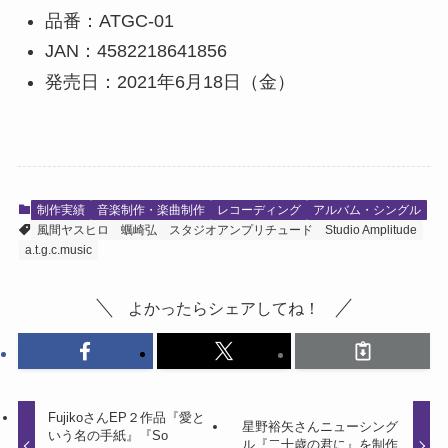
品番：ATGC-01
JAN：4582218641856
発売日：2021年6月18日（金）
制作実績
音楽制作・楽曲制作
レコーディング
アルバム・シングル
風間ヤスヒロ
蠣崎弘
スタジオアンプリチュード
Studio Amplitude
a.t.g.c.music
よかったらシェアしてね！
FujikoさんEP２作品『愛と
星野裕矢さんニューシング
いう名の手紙』『So
ル『二十歳の君に』を制作