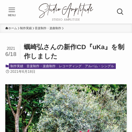
MENU
ホーム
制作実績
音楽制作・楽曲制作
蠣崎弘さんの新作CD『uKa』を制
2021
6/18
作しました
制作実績
音楽制作・楽曲制作
レコーディング
アルバム・シングル
2021年6月18日