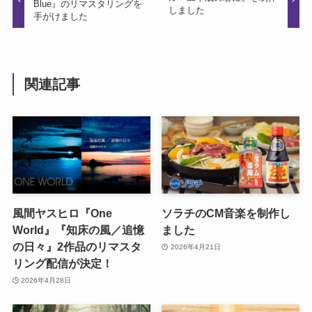
Blue』のリマスタリングを
しました
手がけました
関連記事
風間ヤスヒロ『One
ソラチのCM音楽を制作し
World』『知床の風／追憶
ました
の日々』2作品のリマスタ
2026年4月21日
リング配信が決定！
2026年4月28日