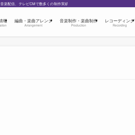
の音楽配信、テレビCMで数多くの制作実績
情報
編曲・楽曲アレンジ
音楽制作・楽曲制作
レコーディング
ation
Arrangement
Production
Recording