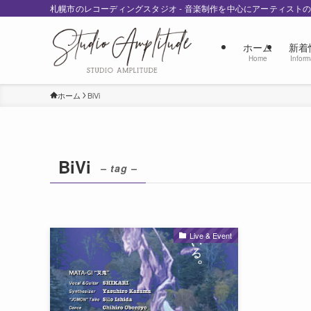
札幌市のレコーディングスタジオ - 音楽制作を中心にアーティスト
ホーム
新着
Home
Inform
ホーム
BiVi
BiVi
– tag –
Live & Event