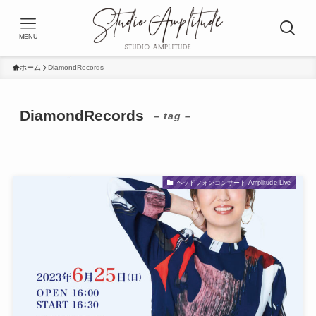
MENU
ホーム
DiamondRecords
DiamondRecords
– tag –
ヘッドフォンコンサート Amplitude Live