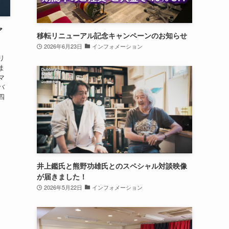
ア
移転リニューアル記念キャンペーンのお知らせ
2026年6月23日
インフォメーション
リ
ま
マ
バ
四
井上鑑氏と熊野功雄氏とのスペシャル対談映像
が届きました！
2026年5月22日
インフォメーション