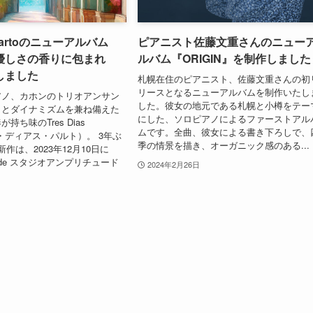
s Partoのニューアルバム
ピアニスト佐藤文重さんのニュー
～優しさの香りに包まれ
ルバム『ORIGIN』を制作しました
しました
札幌在住のピアニスト、佐藤文重さんの初
リースとなるニューアルバムを制作いたし
アノ、カホンのトリオアンサン
した。彼女の地元である札幌と小樽をテー
さとダイナミズムを兼ね備えた
にした、ソロピアノによるファーストアル
持ち味のTres Dias
ムです。全曲、彼女による書き下ろしで、
ス・ディアス・パルト）。 3年ぶ
季の情景を描き、オーガニック感のある...
作は、2023年12月10日に
litude スタジオアンプリチュード
2024年2月26日