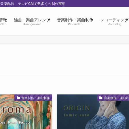
の音楽配信、テレビCMで数多くの制作実績
情報
編曲・楽曲アレンジ
音楽制作・楽曲制作
レコーディング
ation
Arrangement
Production
Recording
音楽制作・楽曲制作
音楽制作・楽曲