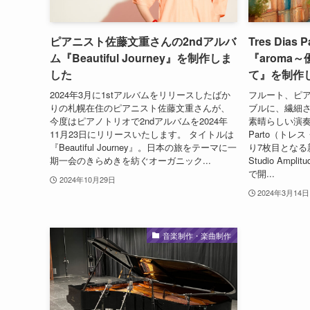
ピアニスト佐藤文重さんの2ndアルバ
Tres Dia
ム『Beautiful Journey』を制作しま
『aroma
した
て』を制作
2024年3月に1stアルバムをリリースしたばか
フルート、ピ
りの札幌在住のピアニスト佐藤文重さんが、
ブルに、繊細
今度はピアノトリオで2ndアルバムを2024年
素晴らしい演奏が
11月23日にリリースいたします。 タイトルは
Parto（トレ
『Beautiful Journey』。日本の旅をテーマに一
り7枚目となる新
期一会のきらめきを紡ぐオーガニック...
Studio Amp
で開...
2024年10月29日
2024年3月14日
音楽制作・楽曲制作