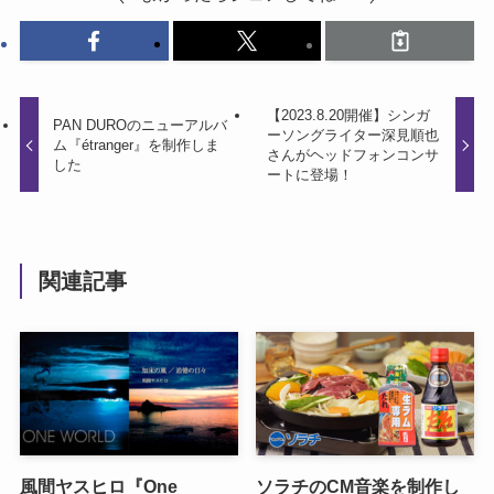
【2023.8.20開催】シンガ
PAN DUROのニューアルバ
ーソングライター深見順也
ム『étranger』を制作しま
さんがヘッドフォンコンサ
した
ートに登場！
関連記事
風間ヤスヒロ『One
ソラチのCM音楽を制作し