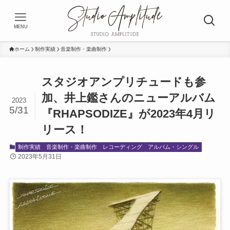
MENU
ホーム
制作実績
音楽制作・楽曲制作
スタジオアンプリチュードも参
加、井上鑑さんのニューアルバム
2023
5/31
『RHAPSODIZE』が2023年4月リ
リース！
制作実績
音楽制作・楽曲制作
レコーディング
アルバム・シングル
2023年5月31日