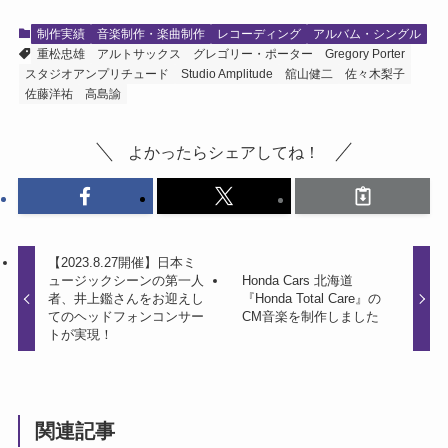
制作実績
音楽制作・楽曲制作
レコーディング
アルバム・シングル
重松忠雄
アルトサックス
グレゴリー・ポーター
Gregory Porter
スタジオアンプリチュード
Studio Amplitude
舘山健二
佐々木梨子
佐藤洋祐
高島諭
よかったらシェアしてね！
【2023.8.27開催】日本ミ
ュージックシーンの第一人
Honda Cars 北海道
者、井上鑑さんをお迎えし
『Honda Total Care』の
てのヘッドフォンコンサー
CM音楽を制作しました
トが実現！
関連記事