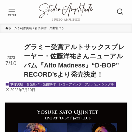
MENU
ホーム
制作実績
音楽制作・楽曲制作
グラミー受賞アルトサックスプレ
ーヤー・佐藤洋祐さんニューアル
2023
7/10
バム『Alto Madness』“D-BOP”
RECORD’sより発売決定！
制作実績
音楽制作・楽曲制作
レコーディング
アルバム・シングル
2023年7月10日