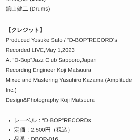
舘山健二 (Drums)
【クレジット】
Produced Yosuke Sato / “D-BOP”RECORD’s
Recorded LIVE,May 1,2023
At “D-Bop”Jazz Club Sapporo,Japan
Recording Engineer Koji Matsuura
Mixed and Mastering Yasuhiro Kazama (Amplitude
Inc.)
Design&Photography Koji Matsuura
レーベル：“D-BOP”RECORDs
定価：2,500円（税込）
品番：DBOP-016