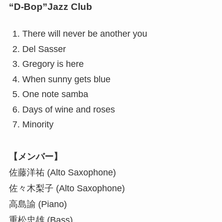
“D-Bop”Jazz Club
There will never be another you
Del Sasser
Gregory is here
When sunny gets blue
One note samba
Days of wine and roses
Minority
【メンバー】
佐藤洋祐 (Alto Saxophone)
佐々木梨子 (Alto Saxophone)
高島諭 (Piano)
重松忠雄 (Bass)