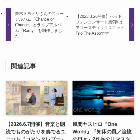
齋木トヨノリさんのニュー
【2023.3.26開催】ヘッド
アルバム『Chance or
フォンコンサート第9弾は
Change』とライブアルバ
アコースティックユニット
ム『Rarity』を制作しまし
Trio The Azooです！
た
関連記事
【2026.6.7開催】音楽と朗
風間ヤスヒロ『One
読でものがたりを奏でるユ
World』『知床の風／追憶
ニット『コマンタレブー』
の日々』2作品のリマスタ