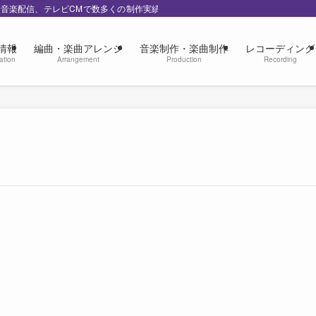
の音楽配信、テレビCMで数多くの制作実績
情報
編曲・楽曲アレンジ
音楽制作・楽曲制作
レコーディング
ation
Arrangement
Production
Recording