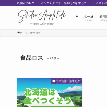
札幌市のレコーディングスタジオ - 音楽制作を中心にアーティスト
ホーム
新着
Home
Inform
ホーム
食品ロス
食品ロス
– tag –
音楽制作・楽曲制作