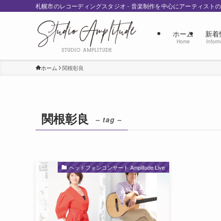
札幌市のレコーディングスタジオ - 音楽制作を中心にアーティスト
ホーム
新着
Home
Inform
ホーム
関根彰良
関根彰良
– tag –
ヘッドフォンコンサート Amplitude Live