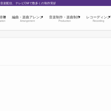
の音楽配信、テレビCMで数多くの制作実績
情報
編曲・楽曲アレンジ
音楽制作・楽曲制作
レコーディング
ation
Arrangement
Production
Recording