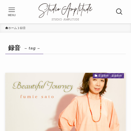
MENU
ホーム
録音
録音
– tag –
音楽制作・楽曲制作