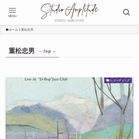
MENU
ホーム
重松忠男
重松忠男
– tag –
レコーディング