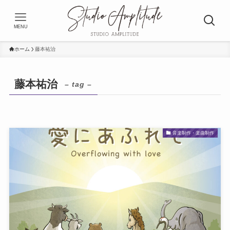
MENU
ホーム
藤本祐治
藤本祐治
– tag –
音楽制作・楽曲制作