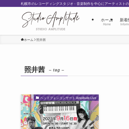
札幌市のレコーディングスタジオ - 音楽制作を中心にアーティスト
ホーム
新着
Home
Inform
ホーム
照井茜
照井茜
– tag –
ヘッドフォンコンサート Amplitude Live