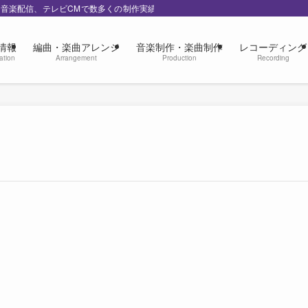
の音楽配信、テレビCMで数多くの制作実績
情報
編曲・楽曲アレンジ
音楽制作・楽曲制作
レコーディング
ation
Arrangement
Production
Recording