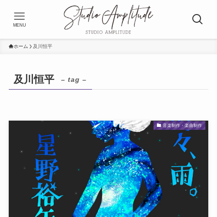
MENU
ホーム
及川恒平
及川恒平
– tag –
音楽制作・楽曲制作