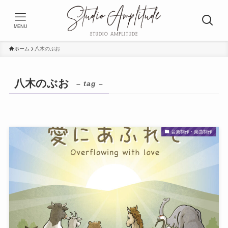
MENU
ホーム
八木のぶお
八木のぶお
– tag –
音楽制作・楽曲制作