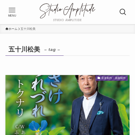
MENU
ホーム
五十川松美
五十川松美
– tag –
音楽制作・楽曲制作