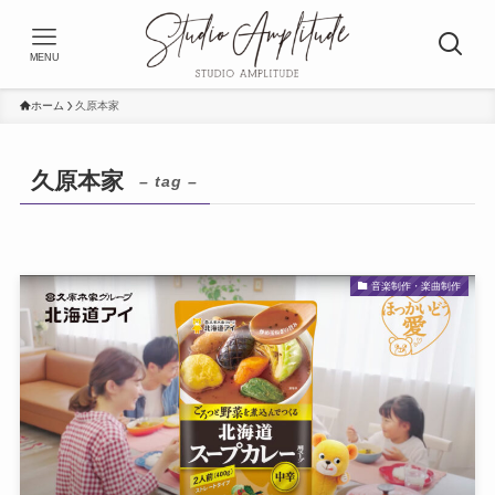
MENU
ホーム
久原本家
久原本家
– tag –
音楽制作・楽曲制作