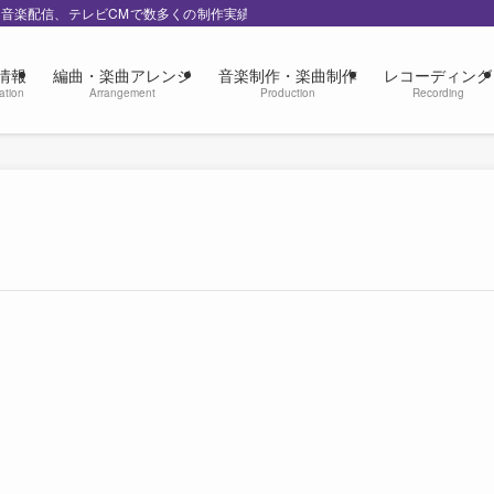
の音楽配信、テレビCMで数多くの制作実績
情報
編曲・楽曲アレンジ
音楽制作・楽曲制作
レコーディング
ation
Arrangement
Production
Recording