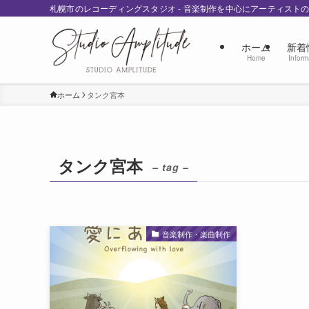
札幌市のレコーディングスタジオ - 音楽制作を中心にアーティスト
ホーム
新着
Home
Inform
ホーム
タンク宮本
タンク宮本
– tag –
音楽制作・楽曲制作