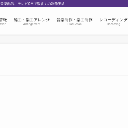
の音楽配信、テレビCMで数多くの制作実績
情報
編曲・楽曲アレンジ
音楽制作・楽曲制作
レコーディング
ation
Arrangement
Production
Recording