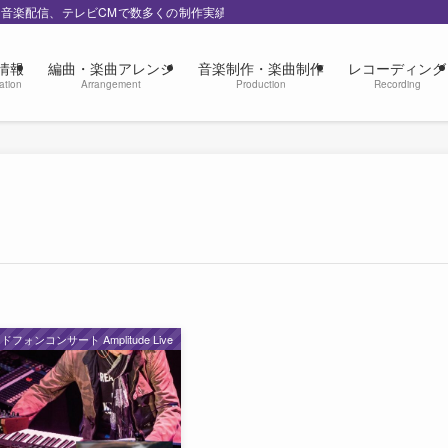
の音楽配信、テレビCMで数多くの制作実績
情報
編曲・楽曲アレンジ
音楽制作・楽曲制作
レコーディング
ation
Arrangement
Production
Recording
ドフォンコンサート Amplitude Live