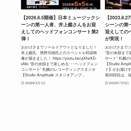
【2026.6.5開催】日本ミュージックシ
【2023.8
ーンの第一人者、井上鑑さんをお迎
シーンの第
えしてのヘッドフォンコンサート第2
迎えしての
弾！
が実現！
おかげさまでソールドアウトとなりました！
おかげさまで
井上鑑氏、熊野功雄氏とのスペシャル対談映
”音の余韻まで
像が届きました！ https://youtu.be/ujXheXD-
サート” 札幌
sMo ”音の余韻まで楽しめる･･･ヘッドフォン
【Studio Am
コンサート” 札幌のレコーディングスタジオ
ド】がお届け
【Studio Amplitude スタジオアンプ...
第20回目は、福
2026年4月1日
2023年7月5日