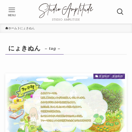
MENU
ホーム
にょきぬん
にょきぬん
– tag –
音楽制作・楽曲制作