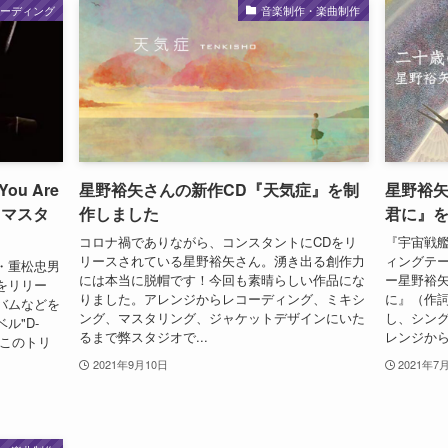
コーディング
音楽制作・楽曲制作
u Are
星野裕矢さんの新作CD『天気症』を制
星野裕
、マスタ
作しました
君に』
コロナ禍でありながら、コンスタントにCDをリ
『宇宙戦艦
リースされている星野裕矢さん。湧き出る創作力
ィングテ
・重松忠男
には本当に脱帽です！今回も素晴らしい作品にな
ー星野裕矢
をリリー
りました。アレンジからレコーディング、ミキシ
に』（作詞
バムなどを
ング、マスタリング、ジャケットデザインにいた
し、シング
ル"D-
るまで弊スタジオで...
レンジから
。このトリ
2021年9月10日
2021年7