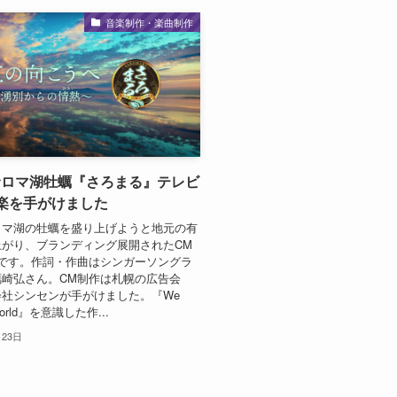
音楽制作・楽曲制作
サロマ湖牡蠣『さろまる』テレビ
楽を手がけました
ロマ湖の牡蠣を盛り上げようと地元の有
上がり、ブランディング展開されたCM
品です。作詞・作曲はシンガーソングラ
蠣崎弘さん。CM制作は札幌の広告会
社シンセンが手がけました。『We
 World』を意識した作...
月23日