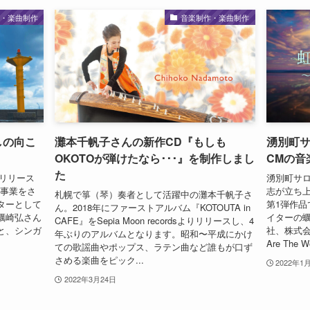
作・楽曲制作
音楽制作・楽曲制作
ざしの向こ
灘本千帆子さんの新作CD『もしも
湧別町
OKOTOが弾けたなら･･･』を制作しまし
CMの音
た
初リリース
湧別町サ
て事業をさ
志が立ち
札幌で箏（琴）奏者として活躍中の灘本千帆子さ
ターとして
第1弾作
ん。2018年にファーストアルバム『KOTOUTA in
蠣崎弘さん
イターの
CAFE』をSepia Moon recordsよりリリースし、4
と、シンガ
社、株式会
年ぶりのアルバムとなります。昭和〜平成にかけ
Are The
ての歌謡曲やポップス、ラテン曲など誰もが口ず
さめる楽曲をピック...
2022年1
2022年3月24日