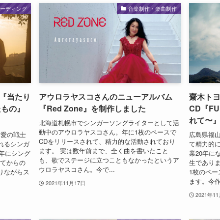
コーディング
音楽制作・楽曲制作
『当たり
アウロラヤスコさんのニューアルバム
齋木ト
たもの』
『Red Zone』を制作しました
CD『F
れて〜
北海道札幌市でシンガーソングライターとして活
動中のアウロラヤスコさん。年に1枚のペースで
 愛の戦士
広島県福山
CDをリリースされて、精力的な活動されており
れるシンガ
て精力的
ます。 実は数年前まで、全く曲を書いたこと
0年にシング
業20年に
も、歌でステージに立つこともなかったというア
してからの
生であり
ウロラヤスコさん。今で...
りながらス
1枚のペー
ます。今作
2021年11月17日
2021年1