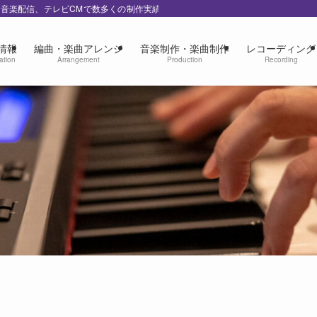
の音楽配信、テレビCMで数多くの制作実績
情報
編曲・楽曲アレンジ
音楽制作・楽曲制作
レコーディング
ation
Arrangement
Production
Recording