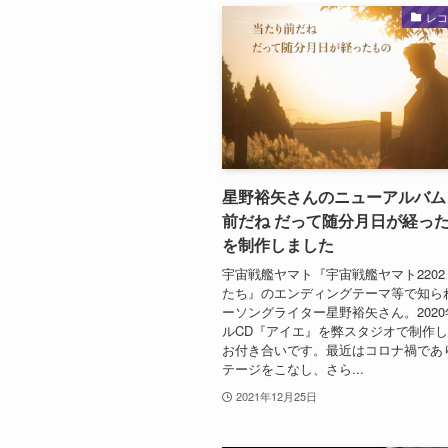
レ
星野裕矢さんのニューアルバム
前だね だって随分月日が経っ
を制作しました
宇宙戦艦ヤマト『宇宙戦艦ヤマト2202
たち』のエンディングテーマ等で知ら
ーソングライター星野裕矢さん。202
ルCD『アイエ』を弊スタジオで制作
お付き合いです。最近はコロナ禍であ
テージをこなし、さら...
2021年12月25日