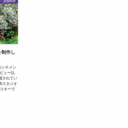
作・楽曲制作
を制作し
 センチメン
デビュー以
躍されてい
弊スタジオ
ハスキーで