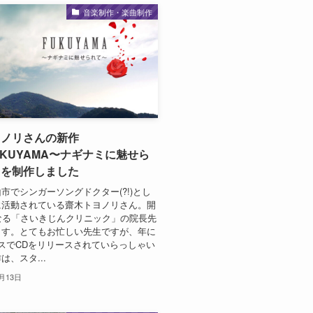
音楽制作・楽曲制作
ヨノリさんの新作
UKUYAMA〜ナギナミに魅せら
』を制作しました
市でシンガーソングドクター(?!)とし
に活動されている齋木トヨノリさん。開
なる「さいきじんクリニック」の院長先
ます。とてもお忙しい先生ですが、年に
スでCDをリリースされていらっしゃい
は、スタ...
1月13日