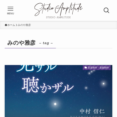
MENU
ホーム
みのや雅彦
みのや雅彦
– tag –
音楽制作・楽曲制作