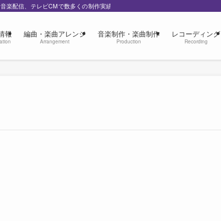
の音楽配信、テレビCMで数多くの制作実績
情報
編曲・楽曲アレンジ
音楽制作・楽曲制作
レコーディング
ation
Arrangement
Production
Recording