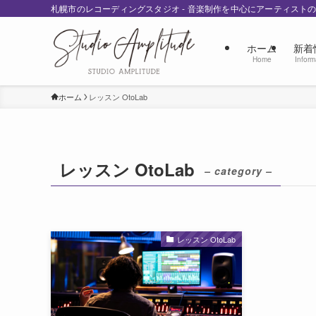
札幌市のレコーディングスタジオ - 音楽制作を中心にアーティスト
ホーム
新着
Home
Inform
ホーム
レッスン OtoLab
レッスン OtoLab
– category –
レッスン OtoLab